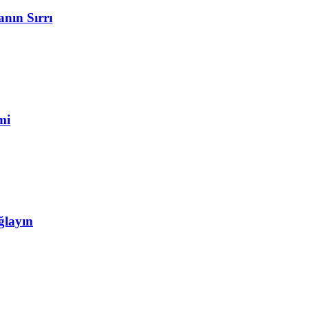
nın Sırrı
mi
ğlayın