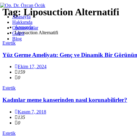
Tag: Liposuction Alternatifi
Anasayfa
Hakkımda
Anasayfa
Operasyonlar
Liposuction Alternatifi
Galeri
Blog
Estetik
Yüz Germe Ameliyatı: Genç ve Dinamik Bir Görünüm
Ekim 17, 2024
159
0
Estetik
Kadınlar meme kanserinden nasıl korunabilirler?
Kasım 7, 2018
135
0
Estetik