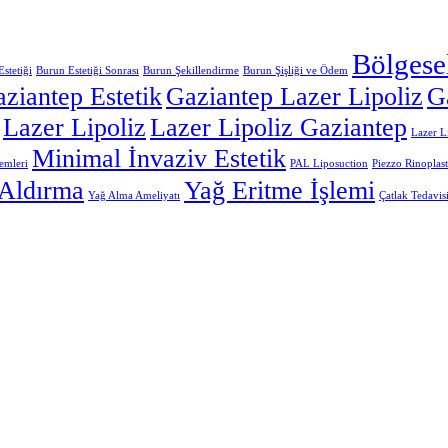
Bölgese
stetiği
Burun Estetiği Sonrası
Burun Şekillendirme
Burun Şişliği ve Ödem
ziantep Estetik
Gaziantep Lazer Lipoliz
G
Lazer Lipoliz
Lazer Lipoliz Gaziantep
Lazer L
Minimal İnvaziv Estetik
emleri
PAL Liposuction
Piezzo Rinoplast
Aldırma
Yağ Eritme İşlemi
Yağ Alma Ameliyatı
Çatlak Tedavis