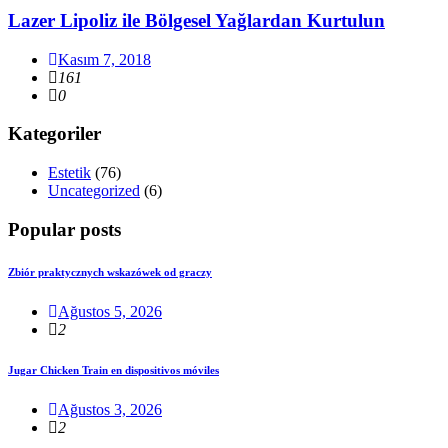
Lazer Lipoliz ile Bölgesel Yağlardan Kurtulun
Kasım 7, 2018
161
0
Kategoriler
Estetik
(76)
Uncategorized
(6)
Popular posts
Zbiór praktycznych wskazówek od graczy
Ağustos 5, 2026
2
Jugar Chicken Train en dispositivos móviles
Ağustos 3, 2026
2