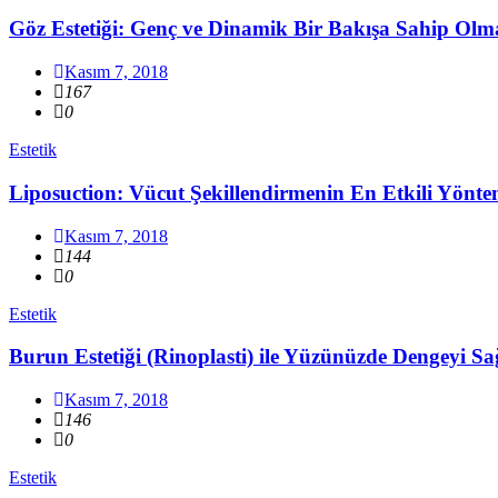
Göz Estetiği: Genç ve Dinamik Bir Bakışa Sahip Olma
Kasım 7, 2018
167
0
Estetik
Liposuction: Vücut Şekillendirmenin En Etkili Yönte
Kasım 7, 2018
144
0
Estetik
Burun Estetiği (Rinoplasti) ile Yüzünüzde Dengeyi Sa
Kasım 7, 2018
146
0
Estetik