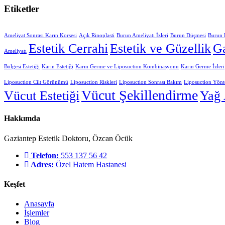
Etiketler
Ameliyat Sonrası Karın Korsesi
Açık Rinoplasti
Burun Ameliyatı İzleri
Burun Düşmesi
Burun E
Estetik Cerrahi
Estetik ve Güzellik
Ga
Ameliyatı
Bölgesi Estetiği
Karın Estetiği
Karın Germe ve Liposuction Kombinasyonu
Karın Germe İzleri
Liposuction Cilt Görünümü
Liposuction Riskleri
Liposuction Sonrası Bakım
Liposuction Yönt
Vücut Şekillendirme
Vücut Estetiği
Yağ 
Hakkımda
Gaziantep Estetik Doktoru, Özcan Öcük
Telefon:
553 137 56 42
Adres:
Özel Hatem Hastanesi
Keşfet
Anasayfa
İşlemler
Blog