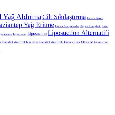
l Yağ Aldırma
Cilt Sıkılaştırma
Estetik Burun
aziantep Yağ Eritme
Göbek Altı Çatlaklar
Kapalı Rinoplasti
Karın
Liposuction Alternatifi
Liposuction
iposuction
Lipo-masaj
i
Rinoplasti Ameliyat Teknikleri
Rinoplasti Ameliyatı
Tummy Tuck
Ultrasonik Liposuction
i