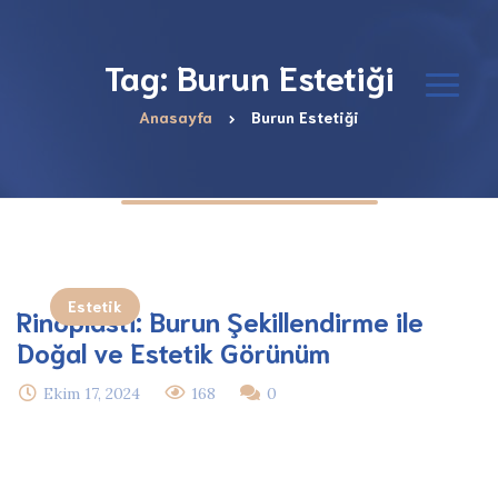
Tag: Burun Estetiği
Anasayfa
Burun Estetiği
Estetik
Rinoplasti: Burun Şekillendirme ile
Doğal ve Estetik Görünüm
Ekim 17, 2024
168
0