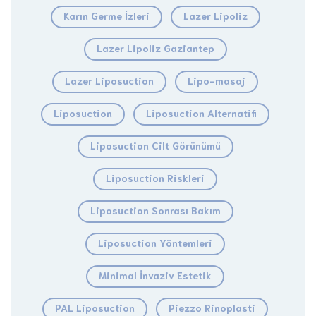
Karın Germe İzleri
Lazer Lipoliz
Lazer Lipoliz Gaziantep
Lazer Liposuction
Lipo-masaj
Liposuction
Liposuction Alternatifi
Liposuction Cilt Görünümü
Liposuction Riskleri
Liposuction Sonrası Bakım
Liposuction Yöntemleri
Minimal İnvaziv Estetik
PAL Liposuction
Piezzo Rinoplasti