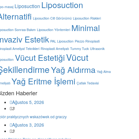
Liposuction
Liposuction
ipo-masaj
Alternatifi
Liposuction Cilt Görünümü
Liposuction Riskleri
Minimal
iposuction Sonrası Bakım
Liposuction Yöntemleri
İnvaziv Estetik
PAL Liposuction
Piezzo Rinoplasti
inoplasti Ameliyat Teknikleri
Rinoplasti Ameliyatı
Tummy Tuck
Ultrasonik
Vücut
Vücut Estetiği
iposuction
Şekillendirme
Yağ Aldırma
Yağ Alma
Yağ Eritme İşlemi
meliyatı
Çatlak Tedavisi
izden Haberler
Ağustos 5, 2026
3
biór praktycznych wskazówek od graczy
Ağustos 3, 2026
3