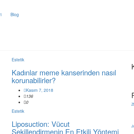
i
Blog
Estetik
Kadınlar meme kanserinden nasıl
korunabilirler?
Kasım 7, 2018
136
0
Z
Estetik
Liposuction: Vücut
J
Şekillendirmenin En Etkili Yöntemi