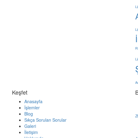
L
L
R
L
A
Keşfet
B
Anasayfa
İşlemler
Blog
Z
Sıkça Sorulan Sorular
Galeri
İletişim