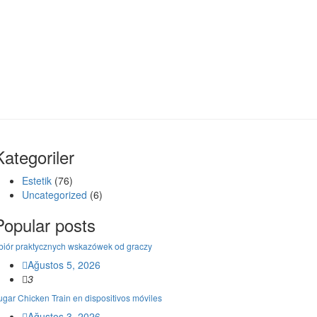
Kategoriler
Estetik
(76)
Uncategorized
(6)
Popular posts
biór praktycznych wskazówek od graczy
Ağustos 5, 2026
3
ugar Chicken Train en dispositivos móviles
Ağustos 3, 2026