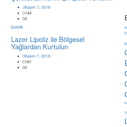
Kasım 7, 2018
144
0
Estetik
A
D
Lazer Lipoliz ile Bölgesel
Yağlardan Kurtulun
Ş
Kasım 7, 2018
161
0
K
L