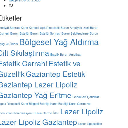
3
Etiketler
meliyat Sonrası Karın Korsesi
Açık Rinoplasti
Burun Ameliyatı İzleri
Burun
üşmesi
Burun Estetiği
Burun Estetiği Sonrası
Burun Şekillendirme
Burun
Bölgesel Yağ Aldırma
işliği ve Ödem
Cilt Sıkılaştırma
Estetik Burun Ameliyatı
Estetik Cerrahi
Estetik ve
Güzellik
Gaziantep Estetik
Gaziantep Lazer Lipoliz
Gaziantep Yağ Eritme
Göbek Altı Çatlaklar
apalı Rinoplasti
Karın Bölgesi Estetiği
Karın Estetiği
Karın Germe ve
Lazer Lipoliz
iposuction Kombinasyonu
Karın Germe İzleri
Lazer Lipoliz Gaziantep
Lazer Liposuction