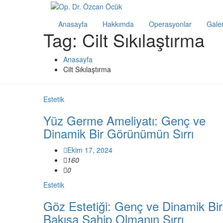
Anasayfa
Hakkımda
Operasyonlar
Galer
Tag: Cilt Sıkılaştırma
Anasayfa
Cilt Sıkılaştırma
Estetik
Yüz Germe Ameliyatı: Genç ve
Dinamik Bir Görünümün Sırrı
Ekim 17, 2024
160
0
Estetik
Göz Estetiği: Genç ve Dinamik Bir
Bakışa Sahip Olmanın Sırrı