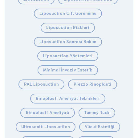
Liposuction Cilt Görünümü
Liposuction Riskleri
Liposuction Sonrası Bakım
Liposuction Yöntemleri
Minimal İnvaziv Estetik
PAL Liposuction
Piezzo Rinoplasti
Rinoplasti Ameliyat Teknikleri
Rinoplasti Ameliyatı
Tummy Tuck
Ultrasonik Liposuction
Vücut Estetiği