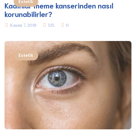
Estetik
Kadınlar meme kanserinden nasıl
korunabilirler?
Kasım 7, 2018
135
0
Estetik