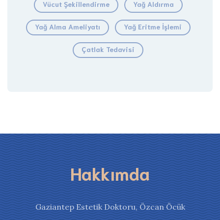
Vücut Şekillendirme
Yağ Aldırma
Yağ Alma Ameliyatı
Yağ Eritme İşlemi
Çatlak Tedavisi
Hakkımda
Gaziantep Estetik Doktoru, Özcan Öcük