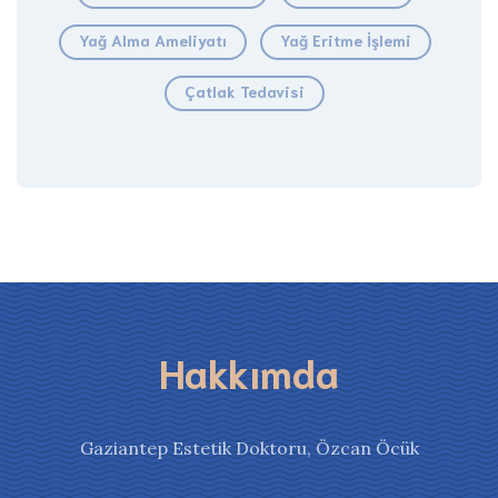
Yağ Alma Ameliyatı
Yağ Eritme İşlemi
Çatlak Tedavisi
Hakkımda
Gaziantep Estetik Doktoru, Özcan Öcük