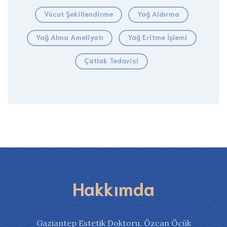
Vücut Şekillendirme
Yağ Aldırma
Yağ Alma Ameliyatı
Yağ Eritme İşlemi
Çatlak Tedavisi
Hakkımda
Gaziantep Estetik Doktoru, Özcan Öcük