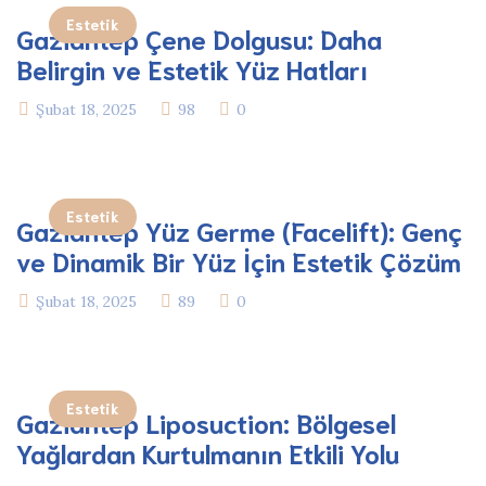
Estetik
Gaziantep Çene Dolgusu: Daha
Belirgin ve Estetik Yüz Hatları
Şubat 18, 2025
98
0
Estetik
Gaziantep Yüz Germe (Facelift): Genç
ve Dinamik Bir Yüz İçin Estetik Çözüm
Şubat 18, 2025
89
0
Estetik
Gaziantep Liposuction: Bölgesel
Yağlardan Kurtulmanın Etkili Yolu