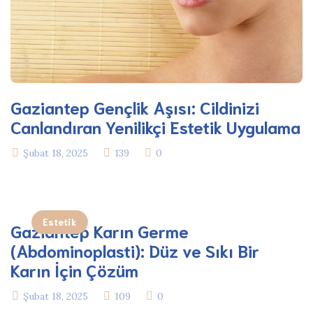
Gaziantep Gençlik Aşısı: Cildinizi
Canlandıran Yenilikçi Estetik Uygulama
Şubat 18, 2025
139
0
Estetik
Gaziantep Karın Germe
(Abdominoplasti): Düz ve Sıkı Bir
Karın İçin Çözüm
Şubat 18, 2025
109
0