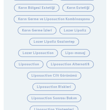
Karın Bölgesi Estetiği
Karın Estetiği
Karın Germe ve Liposuction Kombinasyonu
Karın Germe İzleri
Lazer Lipoliz
Lazer Lipoliz Gaziantep
Lazer Liposuction
Lipo-masaj
Liposuction
Liposuction Alternatifi
Liposuction Cilt Görünümü
Liposuction Riskleri
Liposuction Sonrası Bakım
Liposuction Yöntemleri