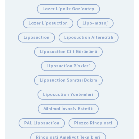
Lazer Lipoliz Gaziantep
Lazer Liposuction
Lipo-masaj
Liposuction
Liposuction Alternatifi
Liposuction Cilt Görünümü
Liposuction Riskleri
Liposuction Sonrası Bakım
Liposuction Yöntemleri
Minimal İnvaziv Estetik
PAL Liposuction
Piezzo Rinoplasti
Rinoplasti Ameliyat Teknikleri