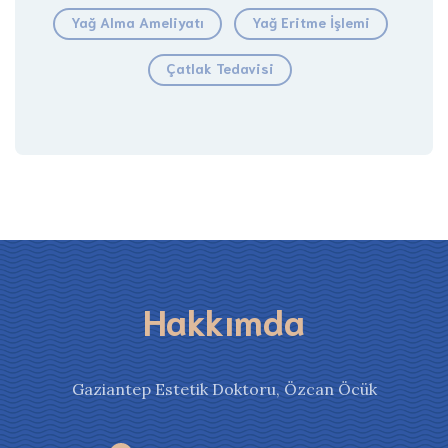
Yağ Alma Ameliyatı
Yağ Eritme İşlemi
Çatlak Tedavisi
Hakkımda
Gaziantep Estetik Doktoru, Özcan Öcük