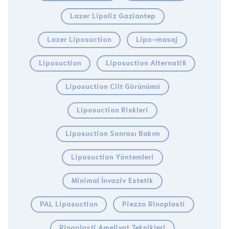
Lazer Lipoliz Gaziantep
Lazer Liposuction
Lipo-masaj
Liposuction
Liposuction Alternatifi
Liposuction Cilt Görünümü
Liposuction Riskleri
Liposuction Sonrası Bakım
Liposuction Yöntemleri
Minimal İnvaziv Estetik
PAL Liposuction
Piezzo Rinoplasti
Rinoplasti Ameliyat Teknikleri